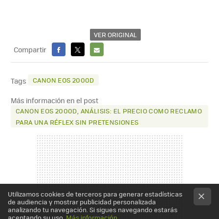
VER ORIGINAL
Compartir
FACEBOOK
X
E-
MAIL
CANON EOS 2000D
Tags
Más información en el post
CANON EOS 2000D, ANÁLISIS: EL PRECIO COMO RECLAMO
PARA UNA RÉFLEX SIN PRETENSIONES
Utilizamos cookies de terceros para generar estadísticas
de audiencia y mostrar publicidad personalizada
analizando tu navegación. Si sigues navegando estarás
aceptando su uso.
Más información