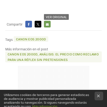
VER ORIGINAL
Compartir
FACEBOOK
X
E-
MAIL
CANON EOS 2000D
Tags
Más información en el post
CANON EOS 2000D, ANÁLISIS: EL PRECIO COMO RECLAMO
PARA UNA RÉFLEX SIN PRETENSIONES
Utilizamos cookies de terceros para generar estadísticas
de audiencia y mostrar publicidad personalizada
analizando tu navegación. Si sigues navegando estarás
aceptando su uso.
Más información