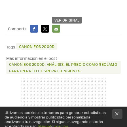
VER ORIGINAL
Compartir
FACEBOOK
X
E-
MAIL
CANON EOS 2000D
Tags
Más información en el post
CANON EOS 2000D, ANÁLISIS: EL PRECIO COMO RECLAMO
PARA UNA RÉFLEX SIN PRETENSIONES
Utilizamos cookies de terceros para generar estadísticas
de audiencia y mostrar publicidad personalizada
analizando tu navegación. Si sigues navegando estarás
aceptando su uso.
Más información