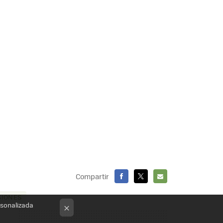
Compartir
FACEBOOK
X
E-
SIONES
MAIL
rsonalizada
×