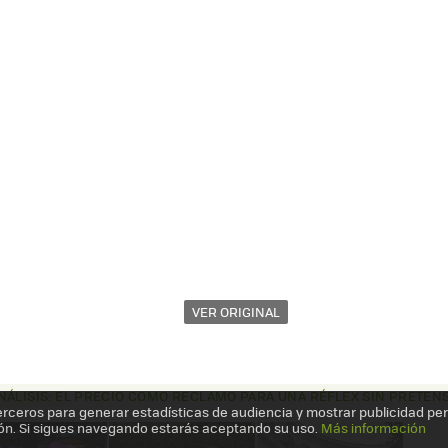
VER ORIGINAL
NÁLISIS: EL PRECIO COMO RECLAMO PARA UNA RÉFLEX SIN PRETEN
erceros para generar estadísticas de audiencia y mostrar publicidad pe
ón. Si sigues navegando estarás aceptando su uso.
Más información