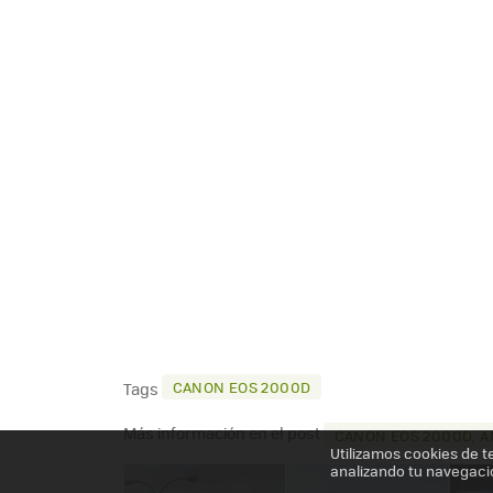
CANON EOS 2000D
Tags
Más información en el post
CANON EOS 2000D, A
Utilizamos cookies de t
analizando tu navegaci