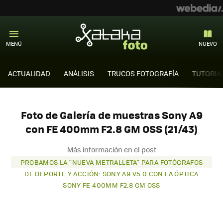
MENÚ
NUEVO
ACTUALIDAD
ANÁLISIS
TRUCOS FOTOGRAFÍA
TUTORIA
Foto de Galería de muestras Sony A9
con FE 400mm F2.8 GM OSS (21/43)
Más información en el post
PROBAMOS LA “NUEVA METRALLETA” PARA FOTÓGRAFOS
DE DEPORTE Y ACCIÓN: SONY A9 V5.0 CON LA ÓPTICA
SONY FE 400MM F2.8 GM OSS