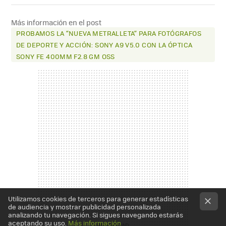
FACEBOOK
X
E-
MAIL
Más información en el post
PROBAMOS LA “NUEVA METRALLETA” PARA FOTÓGRAFOS
DE DEPORTE Y ACCIÓN: SONY A9 V5.0 CON LA ÓPTICA
SONY FE 400MM F2.8 GM OSS
Utilizamos cookies de terceros para generar estadísticas
de audiencia y mostrar publicidad personalizada
analizando tu navegación. Si sigues navegando estarás
aceptando su uso.
Más información