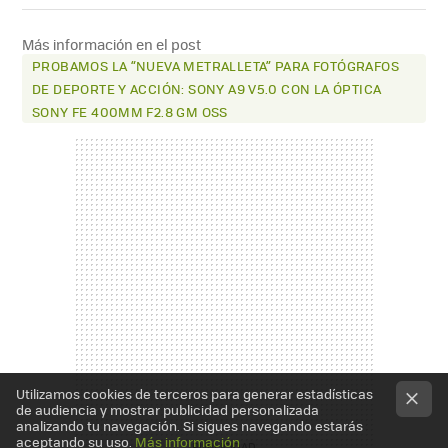
FACEBOOK
X
E-
MAIL
Más información en el post
PROBAMOS LA “NUEVA METRALLETA” PARA FOTÓGRAFOS
DE DEPORTE Y ACCIÓN: SONY A9 V5.0 CON LA ÓPTICA
SONY FE 400MM F2.8 GM OSS
Utilizamos cookies de terceros para generar estadísticas
de audiencia y mostrar publicidad personalizada
analizando tu navegación. Si sigues navegando estarás
aceptando su uso.
Más información