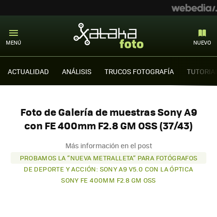
MENÚ
NUEVO
ACTUALIDAD
ANÁLISIS
TRUCOS FOTOGRAFÍA
TUTORIA
Foto de Galería de muestras Sony A9
con FE 400mm F2.8 GM OSS (37/43)
Más información en el post
PROBAMOS LA “NUEVA METRALLETA” PARA FOTÓGRAFOS
DE DEPORTE Y ACCIÓN: SONY A9 V5.0 CON LA ÓPTICA
SONY FE 400MM F2.8 GM OSS