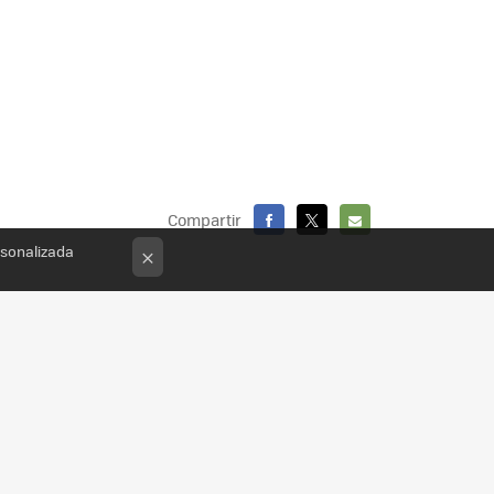
Compartir
FACEBOOK
X
E-
rsonalizada
×
MAIL