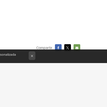
Compartir
FACEBOOK
X
E-
rsonalizada
×
MAIL