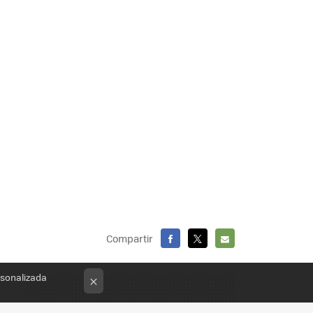
Compartir
FACEBOOK
X
E-
rsonalizada
MAIL
×