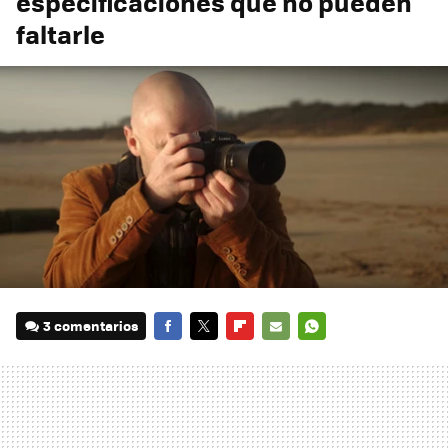
especificaciones que no pueden
faltarle
3 comentarios
FACEBOOK
TWITTER
FLIPBOARD
E-
WHATSAPP
MAIL