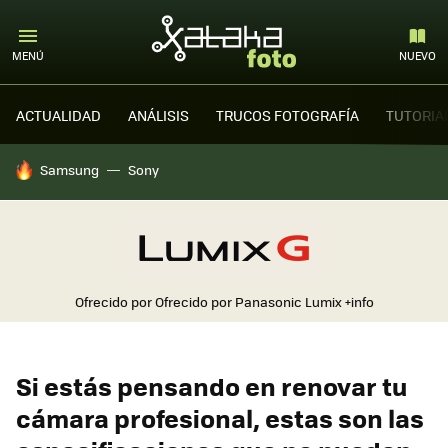
MENÚ
NUEVO
ACTUALIDAD
ANÁLISIS
TRUCOS FOTOGRAFÍA
TUTORIA
HOY SE HABLA DE
Samsung
Sony
Ofrecido por Ofrecido por Panasonic Lumix
+info
Si estás pensando en renovar tu
cámara profesional, estas son las