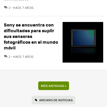
COMENTARIOS
2
HACE 7 AÑOS
Sony se encuentra con
dificultades para suplir
sus sensores
fotográficos en el mundo
móvil
COMENTARIOS
2
HACE 7 AÑOS
MÁS ANTIGUAS
»
ARCHIVO DE NOTICIAS