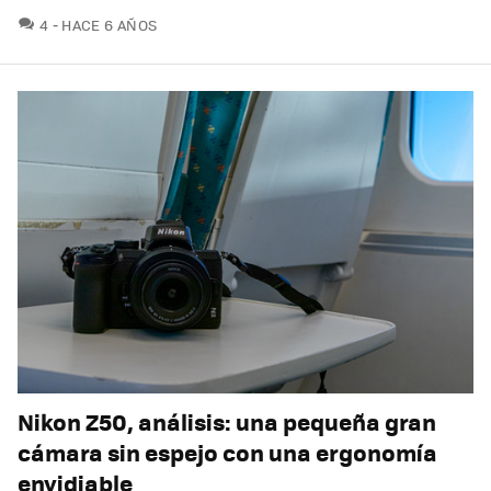
COMENTARIOS
4
HACE 6 AÑOS
Nikon Z50, análisis: una pequeña gran
cámara sin espejo con una ergonomía
envidiable