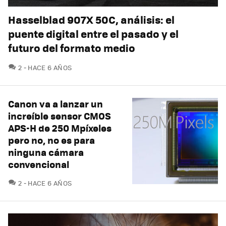
Hasselblad 907X 50C, análisis: el
puente digital entre el pasado y el
futuro del formato medio
COMENTARIOS
2
HACE 6 AÑOS
Canon va a lanzar un
increíble sensor CMOS
APS-H de 250 Mpíxeles
pero no, no es para
ninguna cámara
convencional
COMENTARIOS
2
HACE 6 AÑOS