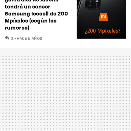
tendrá un sensor
Samsung Isocell de 200
Mpíxeles (según los
rumores)
COMENTARIOS
0
HACE 5 AÑOS