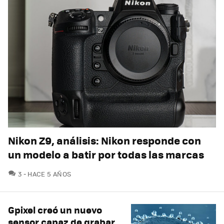
Nikon Z9, análisis: Nikon responde con
un modelo a batir por todas las marcas
COMENTARIOS
3
HACE 5 AÑOS
Gpixel creó un nuevo
sensor capaz de grabar