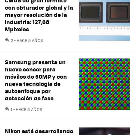
CMOS de gran formato
con obturador global y la
mayor resolución de la
industria: 127,68
Mpíxeles
COMENTARIOS
2
HACE 5 AÑOS
Samsung presenta un
nuevo sensor para
móviles de 50MP y con
nueva tecnología de
autoenfoque por
detección de fase
COMENTARIOS
1
HACE 5 AÑOS
Nikon está desarrollando