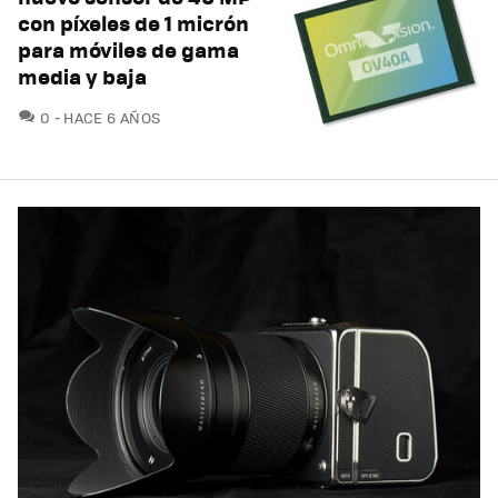
con píxeles de 1 micrón
para móviles de gama
media y baja
COMENTARIOS
0
HACE 6 AÑOS