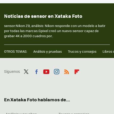
Noticias de sensor en Xataka Foto
sensor:Nikon Z9, análisis: Nikon responde con un modelo a batir
por todas las marcas.Gpixel creó un nuevo sensor capaz de
grabar 4K a 2000 cuadros por..
OTROS TEMAS:
Análisis y pruebas
Trucos y consejos
Libros 
Síguenos
Twit
Fac
You
Inst
RSS
Flip
ter
ebo
tub
agr
boa
ok
e
am
rd
En Xataka Foto hablamos de...
Análisis y pruebas
Trucos y consejos