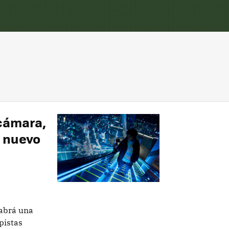
cámara,
n nuevo
abrá una
pistas