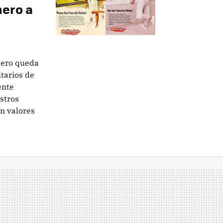
nero a
pero queda
tarios de
ente
stros
n valores