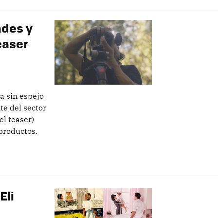
des y
easer
a sin espejo
te del sector
el teaser)
productos.
Eli