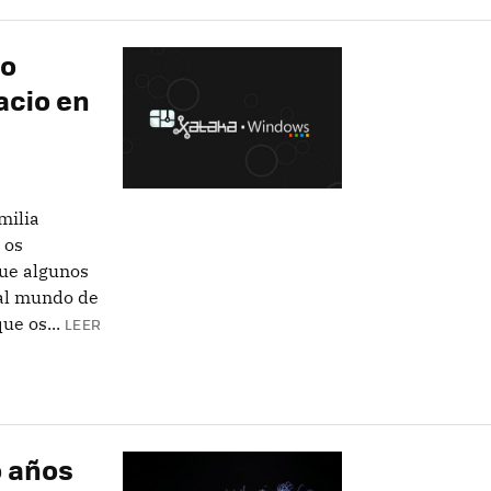
do
acio en
milia
 os
ue algunos
al mundo de
ue os...
LEER
o años