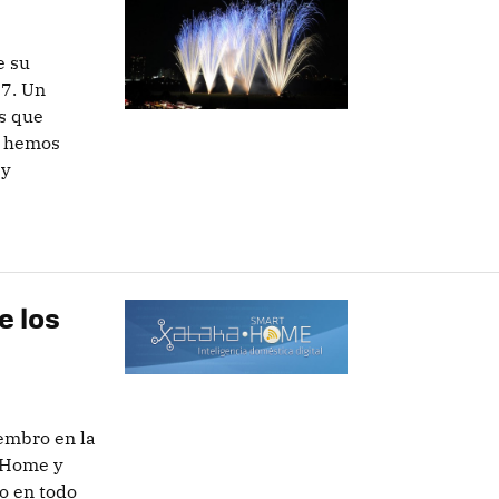
e su
07. Un
s que
s hemos
 y
e los
embro en la
t Home y
do en todo