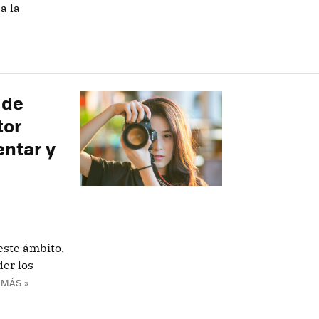
a la
 de
tor
entar y
ste ámbito,
er los
 MÁS »