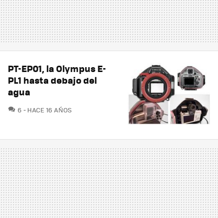
PT-EP01, la Olympus E-
PL1 hasta debajo del
agua
COMENTARIOS
6
HACE 16 AÑOS