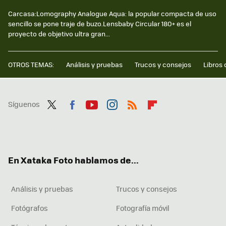
Carcasa:Lomography Analogue Aqua: la popular compacta de uso
sencillo se pone traje de buzo.Lensbaby Circular 180+ es el
proyecto de objetivo ultra gran...
OTROS TEMAS:
Análisis y pruebas
Trucos y consejos
Libros 
Síguenos
Twit
Fac
You
Inst
RSS
Flip
ter
ebo
tub
agr
boa
ok
e
am
rd
En Xataka Foto hablamos de...
Análisis y pruebas
Trucos y consejos
Fotógrafos
Fotografía móvil