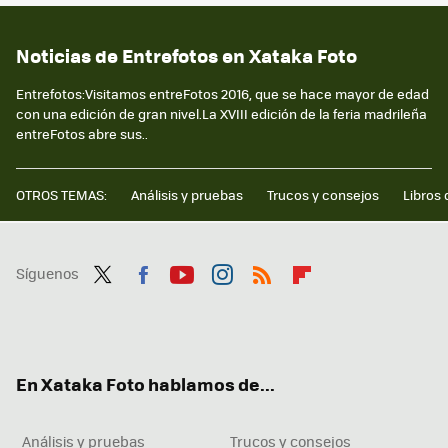
Noticias de Entrefotos en Xataka Foto
Entrefotos:Visitamos entreFotos 2016, que se hace mayor de edad
con una edición de gran nivel.La XVIII edición de la feria madrileña
entreFotos abre sus..
OTROS TEMAS:
Análisis y pruebas
Trucos y consejos
Libros 
Síguenos
Twit
Fac
You
Inst
RSS
Flip
ter
ebo
tub
agr
boa
ok
e
am
rd
En Xataka Foto hablamos de...
Análisis y pruebas
Trucos y consejos