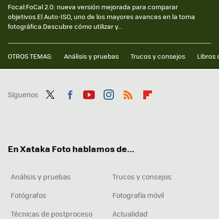
Focal:FoCal 2.0: nueva versión mejorada para comparar
objetivos.El Auto-ISO, uno de los mayores avances en la toma
fotográfica.Descubre cómo utilizar y...
OTROS TEMAS:
Análisis y pruebas
Trucos y consejos
Libros 
Síguenos
Twit
Fac
You
Inst
RSS
Flip
ter
ebo
tub
agr
boa
ok
e
am
rd
En Xataka Foto hablamos de...
Análisis y pruebas
Trucos y consejos
Fotógrafos
Fotografía móvil
Técnicas de postproceso
Actualidad