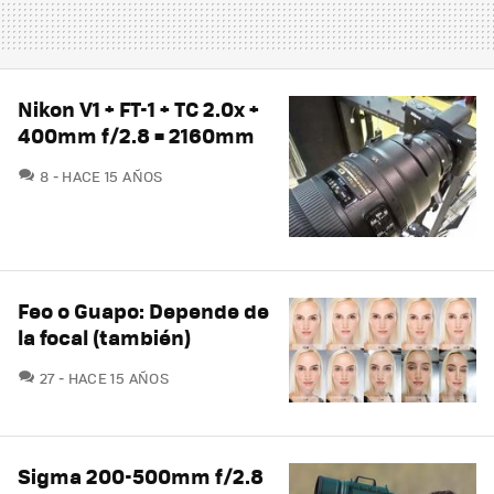
Nikon V1 + FT-1 + TC 2.0x +
400mm f/2.8 = 2160mm
COMENTARIOS
8
HACE 15 AÑOS
Feo o Guapo: Depende de
la focal (también)
COMENTARIOS
27
HACE 15 AÑOS
Sigma 200-500mm f/2.8