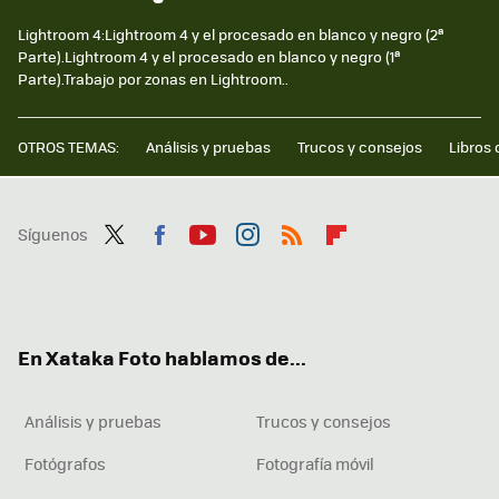
Lightroom 4:Lightroom 4 y el procesado en blanco y negro (2ª
Parte).Lightroom 4 y el procesado en blanco y negro (1ª
Parte).Trabajo por zonas en Lightroom..
OTROS TEMAS:
Análisis y pruebas
Trucos y consejos
Libros 
Síguenos
Twit
Fac
You
Inst
RSS
Flip
ter
ebo
tub
agr
boa
ok
e
am
rd
En Xataka Foto hablamos de...
Análisis y pruebas
Trucos y consejos
Fotógrafos
Fotografía móvil