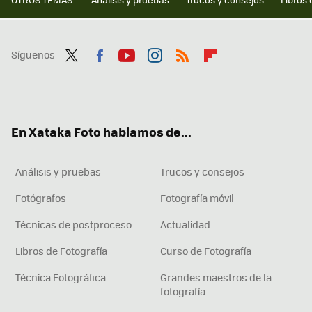
Síguenos
Twit
Fac
You
Inst
RSS
Flip
ter
ebo
tub
agr
boa
ok
e
am
rd
En Xataka Foto hablamos de...
Análisis y pruebas
Trucos y consejos
Fotógrafos
Fotografía móvil
Técnicas de postproceso
Actualidad
Libros de Fotografía
Curso de Fotografía
Técnica Fotográfica
Grandes maestros de la
fotografía