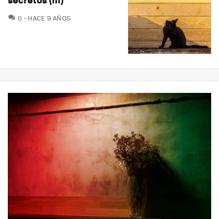
COMENTARIOS
0
HACE 9 AÑOS