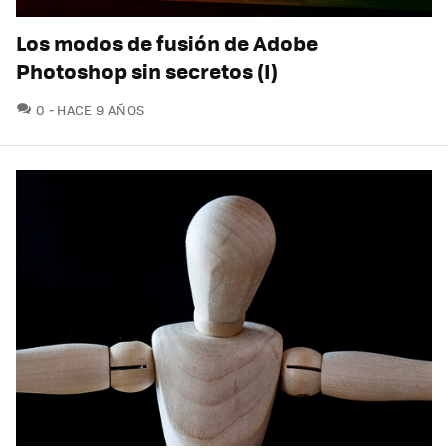
Los modos de fusión de Adobe
Photoshop sin secretos (I)
COMENTARIOS
0
HACE 9 AÑOS