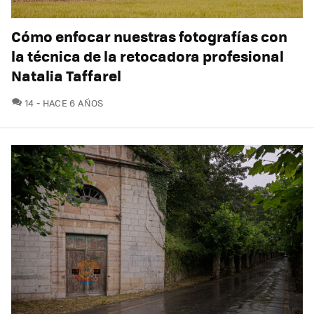
Cómo enfocar nuestras fotografías con
la técnica de la retocadora profesional
Natalia Taffarel
COMENTARIOS
14
HACE 6 AÑOS