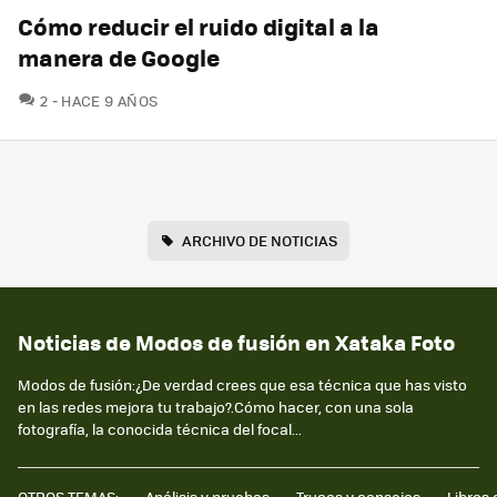
Cómo reducir el ruido digital a la
manera de Google
COMENTARIOS
2
HACE 9 AÑOS
ARCHIVO DE NOTICIAS
Noticias de Modos de fusión en Xataka Foto
Modos de fusión:¿De verdad crees que esa técnica que has visto
en las redes mejora tu trabajo?.Cómo hacer, con una sola
fotografía, la conocida técnica del focal...
OTROS TEMAS:
Análisis y pruebas
Trucos y consejos
Libros 