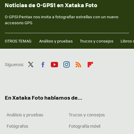
Noticias de O-GPS1 en Xataka Foto
O-GPS1:Pentax nos invita a fotografiar estrellas con un nuevo
accesorio GPS
OTROS TEMAS:
Análisis y pruebas
Trucos y consejos
Libros 
Síguenos
Twit
Fac
You
Inst
RSS
Flip
ter
ebo
tub
agr
boa
ok
e
am
rd
En Xataka Foto hablamos de...
Análisis y pruebas
Trucos y consejos
Fotógrafos
Fotografía móvil