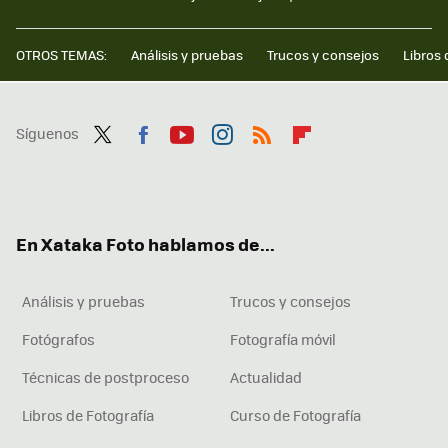
OTROS TEMAS:
Análisis y pruebas
Trucos y consejos
Libros 
Síguenos
Twit
Fac
You
Inst
RSS
Flip
ter
ebo
tub
agr
boa
ok
e
am
rd
En Xataka Foto hablamos de...
Análisis y pruebas
Trucos y consejos
Fotógrafos
Fotografía móvil
Técnicas de postproceso
Actualidad
Libros de Fotografía
Curso de Fotografía