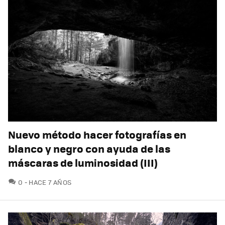
Nuevo método hacer fotografías en
blanco y negro con ayuda de las
máscaras de luminosidad (III)
COMENTARIOS
0
HACE 7 AÑOS