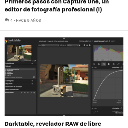
Primeros pasos con Capture One, un
editor de fotografía profesional (I)
COMENTARIOS
4
HACE 9 AÑOS
Darktable, revelador RAW de libre