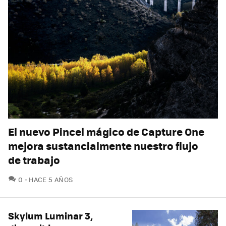
El nuevo Pincel mágico de Capture One
mejora sustancialmente nuestro flujo
de trabajo
COMENTARIOS
0
HACE 5 AÑOS
Skylum Luminar 3,