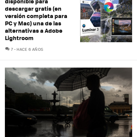
disponible para
descargar gratis (en
versión completa para
PC y Mac) una de las
alternativas a Adobe
Lightroom
COMENTARIOS
7
HACE 6 AÑOS