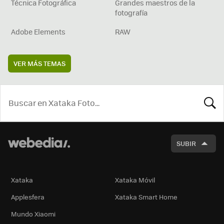
Técnica Fotográfica
Grandes maestros de la
fotografía
Adobe Elements
RAW
VER MÁS TEMAS
BUSCA
SUBIR
Xataka
Xataka Móvil
Applesfera
Xataka Smart Home
Mundo Xiaomi