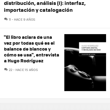
distribución, análisis (I): interfaz,
importación y catalogación
COMENTARIOS
11
HACE 9 AÑOS
"El libro aclara de una
vez por todas qué es el
balance de blancos y
cómo se usa", entrevista
a Hugo Rodríguez
COMENTARIOS
22
HACE 15 AÑOS