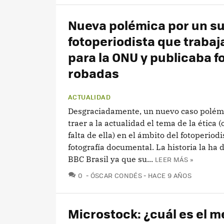
Nueva polémica por un s
fotoperiodista que traba
para la ONU y publicaba f
robadas
ACTUALIDAD
Desgraciadamente, un nuevo caso polémi
traer a la actualidad el tema de la ética 
falta de ella) en el ámbito del fotoperiod
fotografía documental. La historia la ha
BBC Brasil ya que su...
LEER MÁS »
COMENTARIOS
0
ÓSCAR CONDÉS
HACE 9 AÑOS
Microstock: ¿cuál es el m