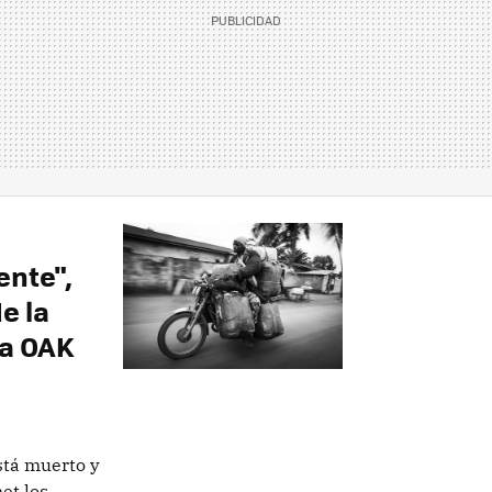
ente",
e la
ia OAK
stá muerto y
net los