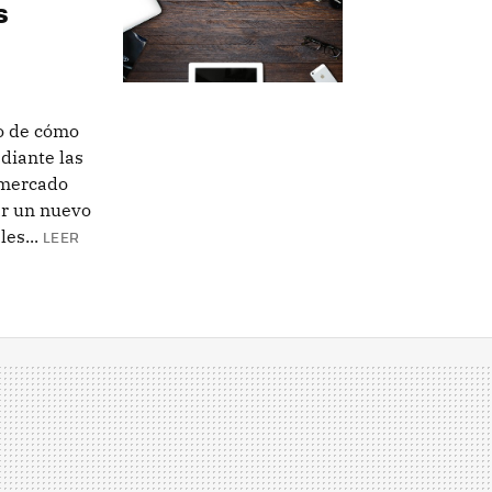
s
o de cómo
diante las
 mercado
r un nuevo
es...
LEER