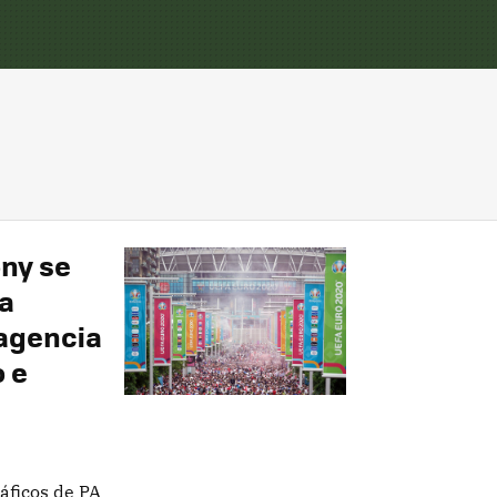
ony se
a
 agencia
o e
áficos de PA