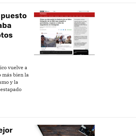
upuesto
jaba
otos
co vuelve a
(o más bien la
ismo y la
 destapado
ejor