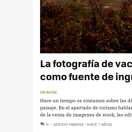
La fotografía de v
como fuente de ing
OPINIÓN
Hace un tiempo os contamos sobre las dif
paisaje. En el apartado de turismo habl
de la venta de imagenes de stock, las edito
COMENTARIOS
0
SERGIO FABARA
HACE 7 AÑOS