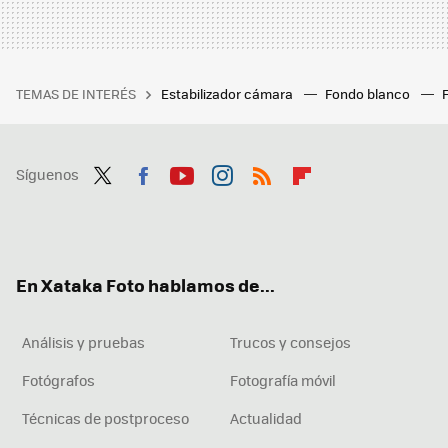
TEMAS DE INTERÉS
Estabilizador cámara
Fondo blanco
Síguenos
Twit
Fac
You
Inst
RSS
Flip
ter
ebo
tub
agr
boa
ok
e
am
rd
En Xataka Foto hablamos de...
Análisis y pruebas
Trucos y consejos
Fotógrafos
Fotografía móvil
Técnicas de postproceso
Actualidad