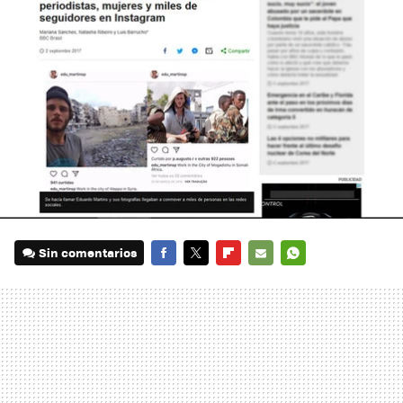
Sin comentarios
FACEBOOK
TWITTER
FLIPBOARD
E-
WHATSAPP
MAIL