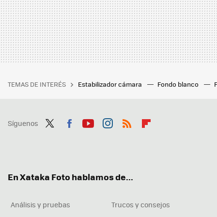
TEMAS DE INTERÉS
Estabilizador cámara
Fondo blanco
Síguenos
Twit
Fac
You
Inst
RSS
Flip
ter
ebo
tub
agr
boa
ok
e
am
rd
En Xataka Foto hablamos de...
Análisis y pruebas
Trucos y consejos