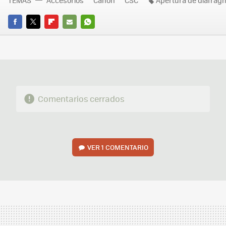
TEMAS
Accesorios
Canon
CSC
Apertura de diafrag
FACEBOOK
TWITTER
FLIPBOARD
E-
WHATSAPP
MAIL
Comentarios cerrados
VER
1 COMENTARIO