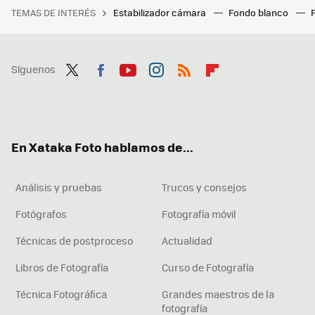
TEMAS DE INTERÉS
Estabilizador cámara
Fondo blanco
Síguenos
Twit
Fac
You
Inst
RSS
Flip
ter
ebo
tub
agr
boa
ok
e
am
rd
En Xataka Foto hablamos de...
Análisis y pruebas
Trucos y consejos
Fotógrafos
Fotografía móvil
Técnicas de postproceso
Actualidad
Libros de Fotografía
Curso de Fotografía
Técnica Fotográfica
Grandes maestros de la
fotografía