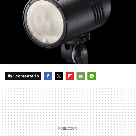
1 comentario
FACEBOOK
TWITTER
FLIPBOARD
E-
WHATSAPP
MAIL