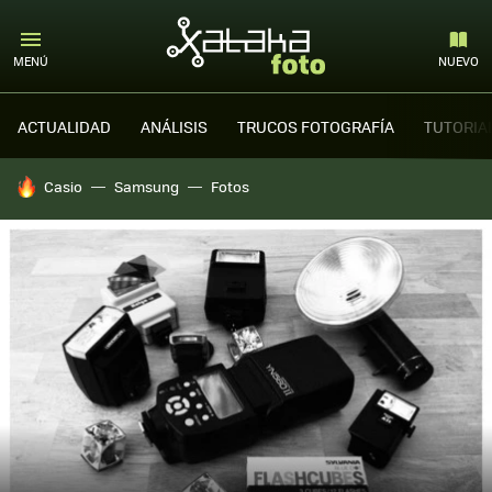
MENÚ
NUEVO
ACTUALIDAD
ANÁLISIS
TRUCOS FOTOGRAFÍA
TUTORIA
HOY SE HABLA DE
Casio
Samsung
Fotos