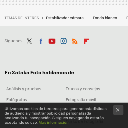
TEMAS DE INTERÉS
Estabilizador cámara
Fondo blanco
Síguenos
Twit
Fac
You
Inst
RSS
Flip
ter
ebo
tub
agr
boa
ok
e
am
rd
En Xataka Foto hablamos de...
Análisis y pruebas
Trucos y consejos
Fotógrafos
Fotografía móvil
Utilizamos cookies de terceros para generar estadísticas
Técnicas de postproceso
Actualidad
de audiencia y mostrar publicidad personalizada
analizando tu navegación. Si sigues navegando estarás
Libros de Fotografía
Curso de Fotografía
aceptando su uso.
Más información