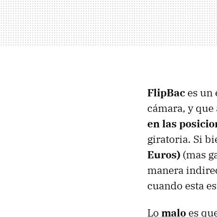
FlipBac
es un 
cámara, y que a
en las posici
giratoria. Si b
Euros)
(mas ga
manera indirec
cuando esta es
Lo
malo
es que