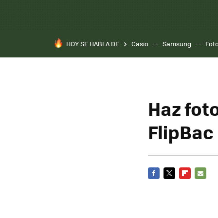
HOY SE HABLA DE
Casio
Samsung
Fot
Haz fot
FlipBac
FACEBOOK
TWITTER
FLIPBOARD
E-
MAIL