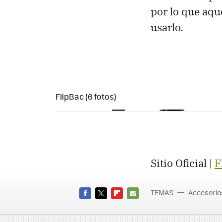
por lo que aqu
usarlo.
FlipBac (6 fotos)
Sitio Oficial |
F
TEMAS
Accesorio
FACEBOOK
TWITTER
FLIPBOARD
E-
MAIL