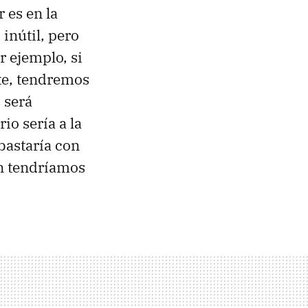
 es en la
inútil, pero
r ejemplo, si
te, tendremos
s será
o sería a la
bastaría con
ón tendríamos