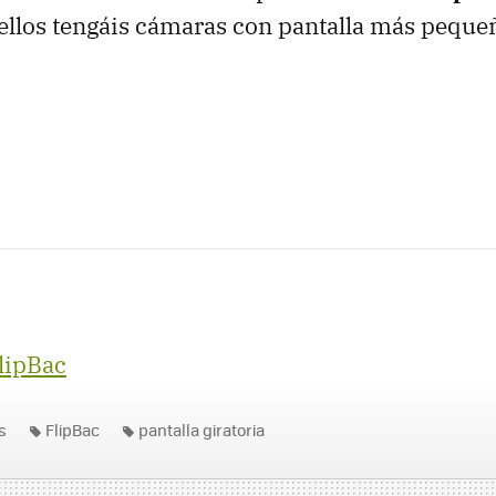
ellos tengáis cámaras con pantalla más peque
lipBac
s
FlipBac
pantalla giratoria