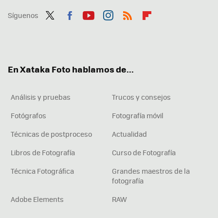
Síguenos
Twit
Fac
You
Inst
RSS
Flip
ter
ebo
tub
agr
boa
ok
e
am
rd
En Xataka Foto hablamos de...
Análisis y pruebas
Trucos y consejos
Fotógrafos
Fotografía móvil
Técnicas de postproceso
Actualidad
Libros de Fotografía
Curso de Fotografía
Técnica Fotográfica
Grandes maestros de la
fotografía
Adobe Elements
RAW