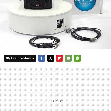
2 comentarios
FACEBOOK
TWITTER
FLIPBOARD
E-
WHATSAPP
MAIL