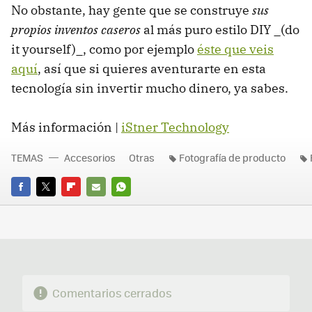
No obstante, hay gente que se construye
sus
propios inventos caseros
al más puro estilo DIY _(do
it yourself)_, como por ejemplo
éste que veis
aquí
, así que si quieres aventurarte en esta
tecnología sin invertir mucho dinero, ya sabes.
Más información |
iStner Technology
TEMAS
Accesorios
Otras
Fotografía de producto
FACEBOOK
TWITTER
FLIPBOARD
E-
WHATSAPP
MAIL
Comentarios cerrados