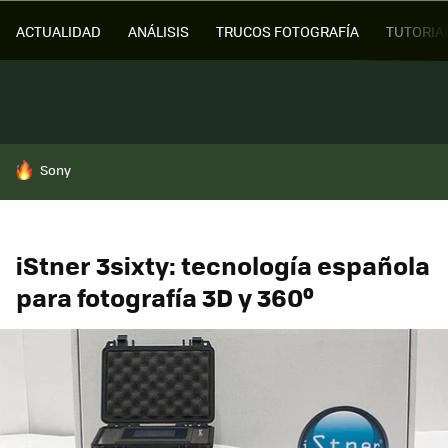
ACTUALIDAD
ANÁLISIS
TRUCOS FOTOGRAFÍA
TUTORIA
HOY SE HABLA DE
Sony
iStner 3sixty: tecnología española
para fotografía 3D y 360º