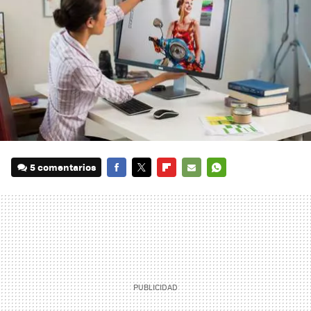
5 comentarios
FACEBOOK
TWITTER
FLIPBOARD
E-
WHATSAPP
MAIL