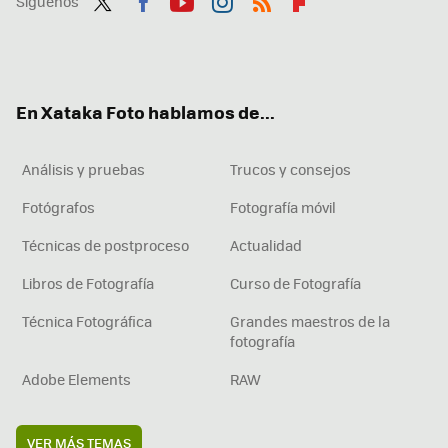
Síguenos
Twit
Fac
You
Inst
RSS
Flip
ter
ebo
tub
agr
boa
ok
e
am
rd
En Xataka Foto hablamos de...
Análisis y pruebas
Trucos y consejos
Fotógrafos
Fotografía móvil
Técnicas de postproceso
Actualidad
Libros de Fotografía
Curso de Fotografía
Técnica Fotográfica
Grandes maestros de la
fotografía
Adobe Elements
RAW
VER MÁS TEMAS