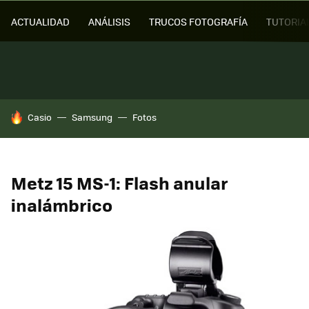
ACTUALIDAD
ANÁLISIS
TRUCOS FOTOGRAFÍA
TUTORIA
HOY SE HABLA DE
Casio
Samsung
Fotos
Metz 15 MS-1: Flash anular
inalámbrico