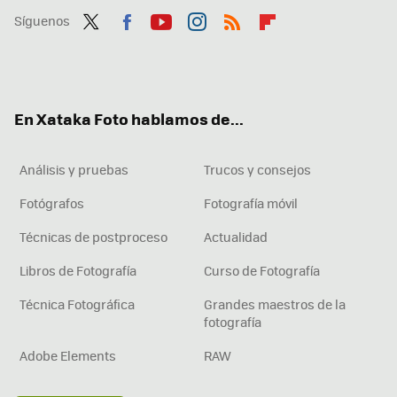
Síguenos
Twit
Fac
You
Inst
RSS
Flip
ter
ebo
tub
agr
boa
ok
e
am
rd
En Xataka Foto hablamos de...
Análisis y pruebas
Trucos y consejos
Fotógrafos
Fotografía móvil
Técnicas de postproceso
Actualidad
Libros de Fotografía
Curso de Fotografía
Técnica Fotográfica
Grandes maestros de la
fotografía
Adobe Elements
RAW