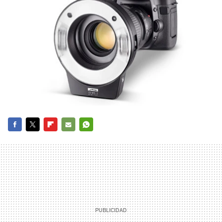
FACEBOOK
TWITTER
FLIPBOARD
E-
WHATSAPP
MAIL