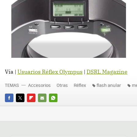
Vía |
Usuarios Réflex Olympus
|
DSRL Magazine
TEMAS
Accesorios
Otras
Réflex
flash anular
me
FACEBOOK
TWITTER
FLIPBOARD
E-
WHATSAPP
MAIL