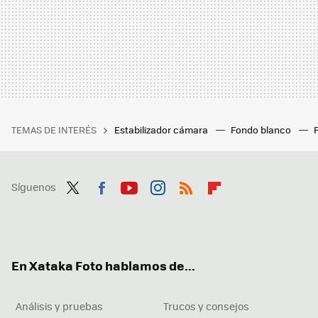
TEMAS DE INTERÉS
Estabilizador cámara
Fondo blanco
Síguenos
Twit
Fac
You
Inst
RSS
Flip
ter
ebo
tub
agr
boa
ok
e
am
rd
En Xataka Foto hablamos de...
Análisis y pruebas
Trucos y consejos