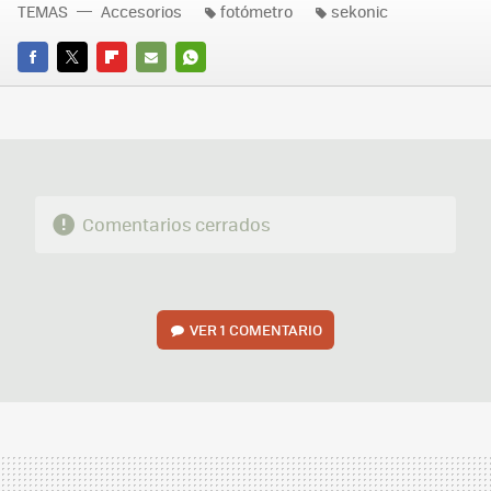
TEMAS
Accesorios
fotómetro
sekonic
FACEBOOK
TWITTER
FLIPBOARD
E-
WHATSAPP
MAIL
Comentarios cerrados
VER
1 COMENTARIO