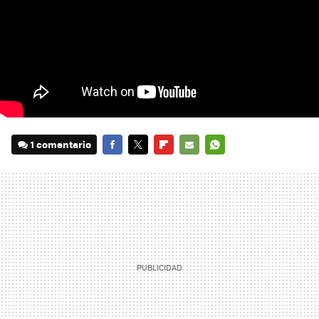
1 comentario
FACEBOOK
TWITTER
FLIPBOARD
E-
WHATSAPP
MAIL