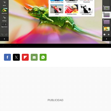
FACEBOOK
TWITTER
FLIPBOARD
E-
WHATSAPP
MAIL