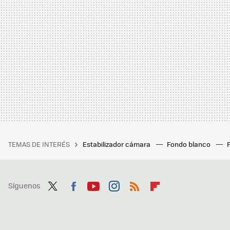
TEMAS DE INTERÉS
Estabilizador cámara
Fondo blanco
Síguenos
Twit
Fac
You
Inst
RSS
Flip
ter
ebo
tub
agr
boa