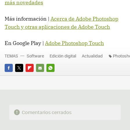
más novedades
Más información |
Acerca de Adobe Photoshop
Touch y otras aplicaciones de Adobe Touch
En Google Play |
Adobe Photoshop Touch
TEMAS
Software
Edición digital
Actualidad
Photosh
FACEBOOK
TWITTER
FLIPBOARD
E-
WHATSAPP
MAIL
Comentarios cerrados