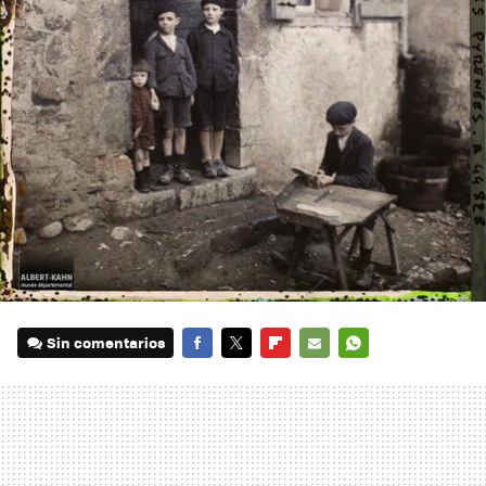
Sin comentarios
FACEBOOK
TWITTER
FLIPBOARD
E-
WHATSAPP
MAIL