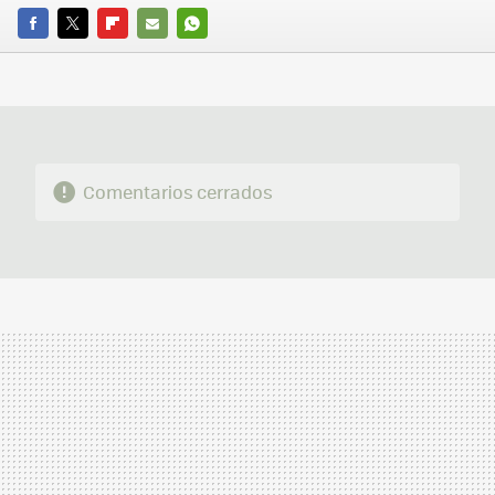
FACEBOOK
TWITTER
FLIPBOARD
E-
WHATSAPP
MAIL
Comentarios cerrados