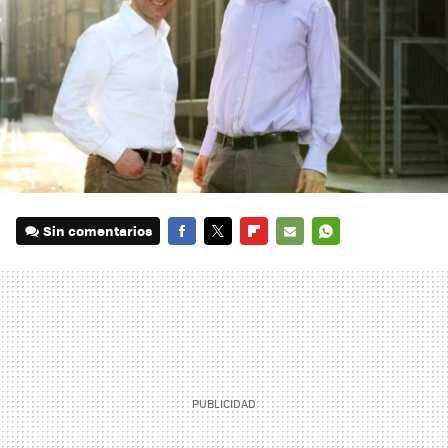
Sin comentarios
FACEBOOK
TWITTER
FLIPBOARD
E-
WHATSAPP
MAIL