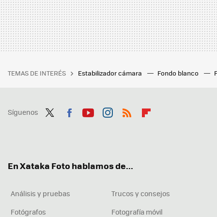
TEMAS DE INTERÉS
Estabilizador cámara
Fondo blanco
Síguenos
Twit
Fac
You
Inst
RSS
Flip
ter
ebo
tub
agr
boa
ok
e
am
rd
En Xataka Foto hablamos de...
Análisis y pruebas
Trucos y consejos
Fotógrafos
Fotografía móvil