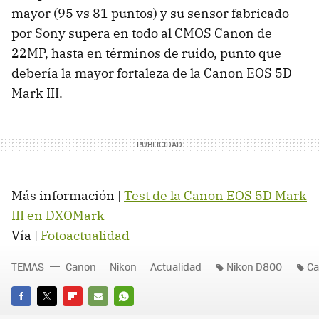
mayor (95 vs 81 puntos) y su sensor fabricado
por Sony supera en todo al
CMOS
Canon de
22MP, hasta en términos de ruido, punto que
debería la mayor fortaleza de la Canon
EOS
5D
Mark
III
.
Más información |
Test de la Canon
EOS
5D Mark
III
en
DXOM
ark
Vía |
Fotoactualidad
TEMAS
Canon
Nikon
Actualidad
Nikon D800
Ca
FACEBOOK
TWITTER
FLIPBOARD
E-
WHATSAPP