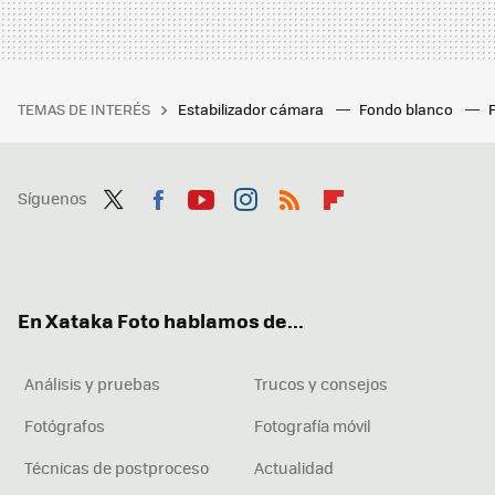
TEMAS DE INTERÉS
Estabilizador cámara
Fondo blanco
Síguenos
Twit
Fac
You
Inst
RSS
Flip
ter
ebo
tub
agr
boa
ok
e
am
rd
En Xataka Foto hablamos de...
Análisis y pruebas
Trucos y consejos
Fotógrafos
Fotografía móvil
Técnicas de postproceso
Actualidad