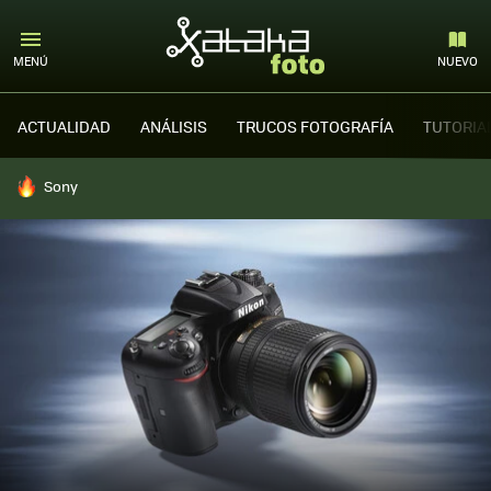
MENÚ
NUEVO
ACTUALIDAD
ANÁLISIS
TRUCOS FOTOGRAFÍA
TUTORIA
HOY SE HABLA DE
Sony