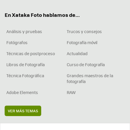
ter
ebo
tub
agr
boa
ok
e
am
rd
En Xataka Foto hablamos de...
Análisis y pruebas
Trucos y consejos
Fotógrafos
Fotografía móvil
Técnicas de postproceso
Actualidad
Libros de Fotografía
Curso de Fotografía
Técnica Fotográfica
Grandes maestros de la
fotografía
Adobe Elements
RAW
VER MÁS TEMAS