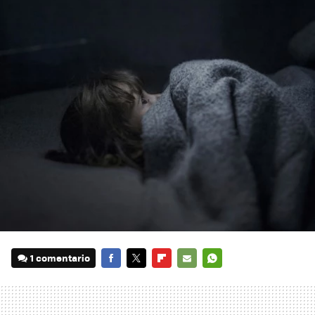
1 comentario
FACEBOOK
TWITTER
FLIPBOARD
E-
WHATSAPP
MAIL