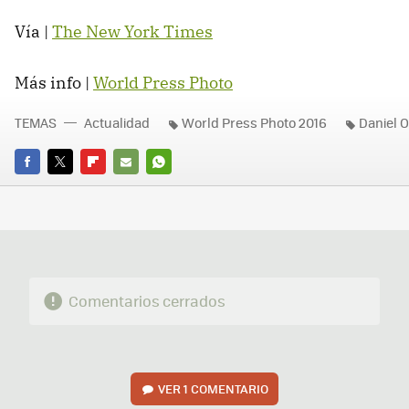
Vía |
The New York Times
Más info |
World Press Photo
TEMAS
Actualidad
World Press Photo 2016
Daniel 
FACEBOOK
TWITTER
FLIPBOARD
E-
WHATSAPP
MAIL
Comentarios cerrados
VER
1 COMENTARIO