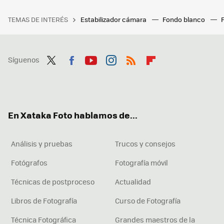
TEMAS DE INTERÉS
Estabilizador cámara
Fondo blanco
Síguenos
Twit
Fac
You
Inst
RSS
Flip
ter
ebo
tub
agr
boa
ok
e
am
rd
En Xataka Foto hablamos de...
Análisis y pruebas
Trucos y consejos
Fotógrafos
Fotografía móvil
Técnicas de postproceso
Actualidad
Libros de Fotografía
Curso de Fotografía
Técnica Fotográfica
Grandes maestros de la