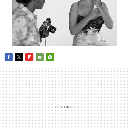
FACEBOOK
TWITTER
FLIPBOARD
E-
WHATSAPP
MAIL