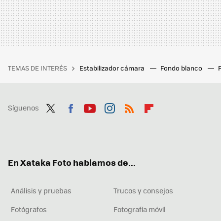
TEMAS DE INTERÉS
Estabilizador cámara
Fondo blanco
Síguenos
Twit
Fac
You
Inst
RSS
Flip
ter
ebo
tub
agr
boa
ok
e
am
rd
En Xataka Foto hablamos de...
Análisis y pruebas
Trucos y consejos
Fotógrafos
Fotografía móvil