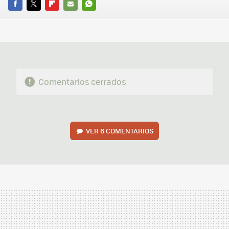
FACEBOOK
TWITTER
FLIPBOARD
E-
WHATSAPP
MAIL
Comentarios cerrados
VER
6 COMENTARIOS