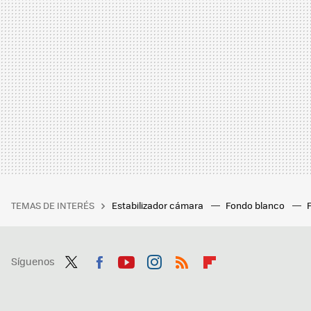
TEMAS DE INTERÉS
Estabilizador cámara
Fondo blanco
Síguenos
Twit
Fac
You
Inst
RSS
Flip
ter
ebo
tub
agr
boa