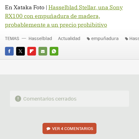
En Xataka Foto |
Hasselblad Stellar, una Sony
RX100 con empuñadura de madera,
probablemente a un precio prohibitivo
TEMAS
Hasselblad
Actualidad
empuñadura
Hass
FACEBOOK
TWITTER
FLIPBOARD
E-
WHATSAPP
MAIL
Comentarios cerrados
VER
4 COMENTARIOS