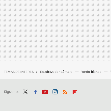
TEMAS DE INTERÉS
Estabilizador cámara
Fondo blanco
Síguenos
Twit
Fac
You
Inst
RSS
Flip
ter
ebo
tub
agr
boa