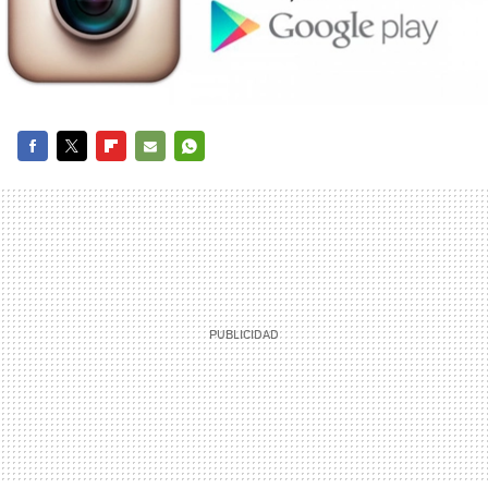
FACEBOOK
TWITTER
FLIPBOARD
E-
WHATSAPP
MAIL