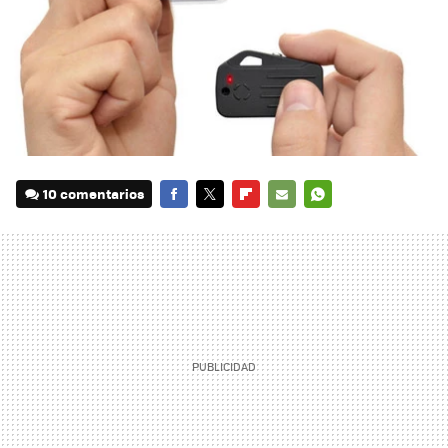
10 comentarios
FACEBOOK
TWITTER
FLIPBOARD
E-
WHATSAPP
MAIL