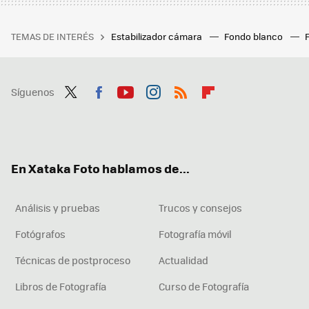
TEMAS DE INTERÉS
Estabilizador cámara
Fondo blanco
Síguenos
Twit
Fac
You
Inst
RSS
Flip
ter
ebo
tub
agr
boa
ok
e
am
rd
En Xataka Foto hablamos de...
Análisis y pruebas
Trucos y consejos
Fotógrafos
Fotografía móvil
Técnicas de postproceso
Actualidad
Libros de Fotografía
Curso de Fotografía