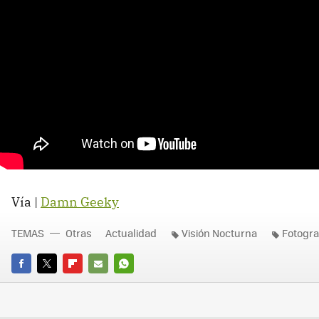
Vía |
Damn Geeky
TEMAS
Otras
Actualidad
Visión Nocturna
Fotograf
FACEBOOK
TWITTER
FLIPBOARD
E-
WHATSAPP
MAIL