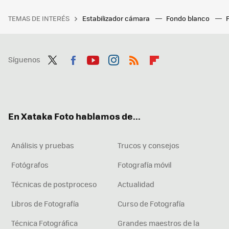
TEMAS DE INTERÉS
Estabilizador cámara
Fondo blanco
Síguenos
Twit
Fac
You
Inst
RSS
Flip
ter
ebo
tub
agr
boa
ok
e
am
rd
En Xataka Foto hablamos de...
Análisis y pruebas
Trucos y consejos
Fotógrafos
Fotografía móvil
Técnicas de postproceso
Actualidad
Libros de Fotografía
Curso de Fotografía
Técnica Fotográfica
Grandes maestros de la