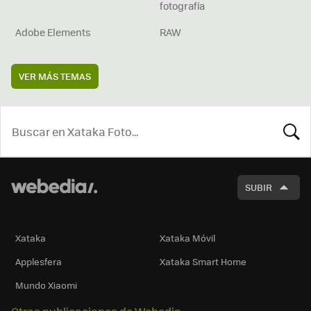
fotografía
Adobe Elements
RAW
VER MÁS TEMAS
BUSCA
SUBIR
Xataka
Xataka Móvil
Applesfera
Xataka Smart Home
Mundo Xiaomi