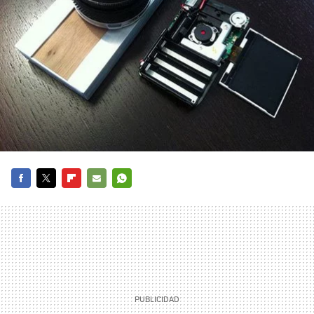
FACEBOOK
TWITTER
FLIPBOARD
E-
WHATSAPP
MAIL