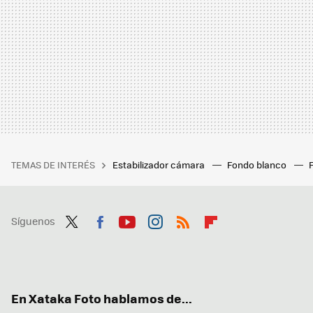
TEMAS DE INTERÉS
Estabilizador cámara
Fondo blanco
Síguenos
Twit
Fac
You
Inst
RSS
Flip
ter
ebo
tub
agr
boa
ok
e
am
rd
En Xataka Foto hablamos de...