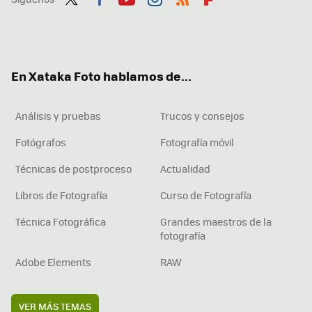
Twit
Fac
You
Inst
RSS
Flip
ter
ebo
tub
agr
boa
ok
e
am
rd
En Xataka Foto hablamos de...
Análisis y pruebas
Trucos y consejos
Fotógrafos
Fotografía móvil
Técnicas de postproceso
Actualidad
Libros de Fotografía
Curso de Fotografía
Técnica Fotográfica
Grandes maestros de la
fotografía
Adobe Elements
RAW
VER MÁS TEMAS