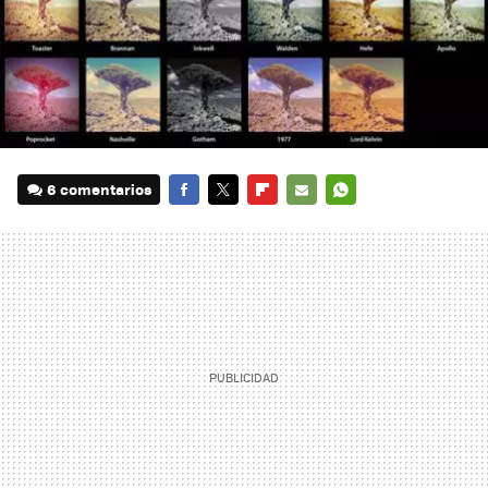
6 comentarios
FACEBOOK
TWITTER
FLIPBOARD
E-
WHATSAPP
MAIL