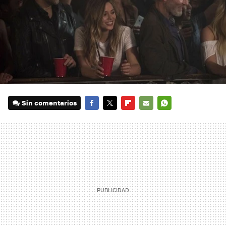
Sin comentarios
FACEBOOK
TWITTER
FLIPBOARD
E-
WHATSAPP
MAIL