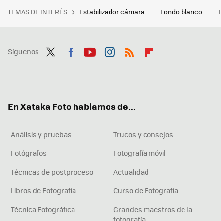
TEMAS DE INTERÉS
Estabilizador cámara
Fondo blanco
Síguenos
Twit
Fac
You
Inst
RSS
Flip
ter
ebo
tub
agr
boa
ok
e
am
rd
En Xataka Foto hablamos de...
Análisis y pruebas
Trucos y consejos
Fotógrafos
Fotografía móvil
Técnicas de postproceso
Actualidad
Libros de Fotografía
Curso de Fotografía
Técnica Fotográfica
Grandes maestros de la
fotografía