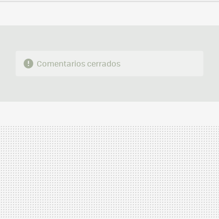
FACEBOOK
TWITTER
FLIPBOARD
E-
WHATSAPP
MAIL
Comentarios cerrados