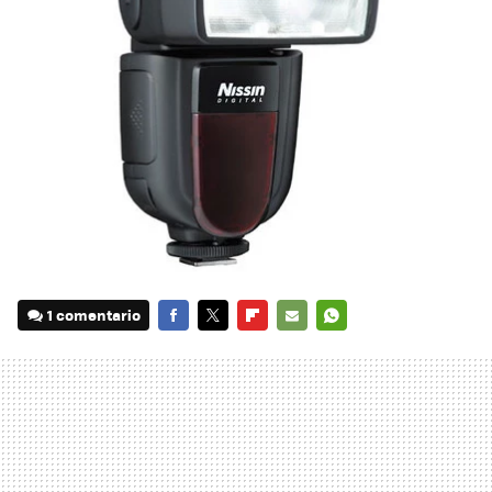
1 comentario
FACEBOOK
TWITTER
FLIPBOARD
E-
WHATSAPP
MAIL