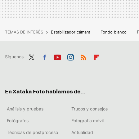
TEMAS DE INTERÉS
Estabilizador cámara
Fondo blanco
Síguenos
Twit
Fac
You
Inst
RSS
Flip
ter
ebo
tub
agr
boa
ok
e
am
rd
En Xataka Foto hablamos de...
Análisis y pruebas
Trucos y consejos
Fotógrafos
Fotografía móvil
Técnicas de postproceso
Actualidad