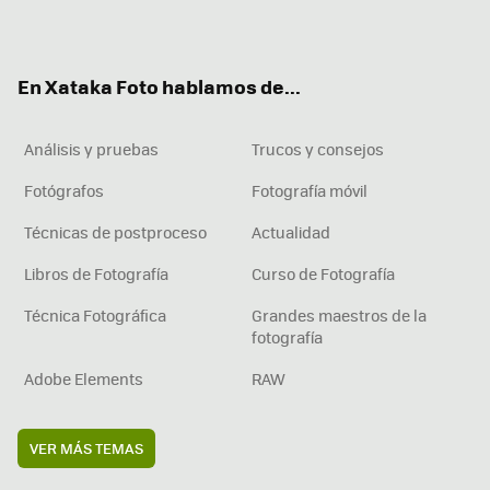
ter
ebo
tub
agr
boa
ok
e
am
rd
En Xataka Foto hablamos de...
Análisis y pruebas
Trucos y consejos
Fotógrafos
Fotografía móvil
Técnicas de postproceso
Actualidad
Libros de Fotografía
Curso de Fotografía
Técnica Fotográfica
Grandes maestros de la
fotografía
Adobe Elements
RAW
VER MÁS TEMAS