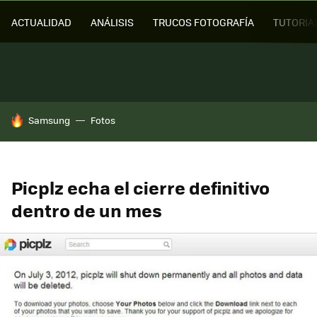
ACTUALIDAD
ANÁLISIS
TRUCOS FOTOGRAFÍA
TUTORIA
HOY SE HABLA DE
Samsung
Fotos
Picplz echa el cierre definitivo
dentro de un mes