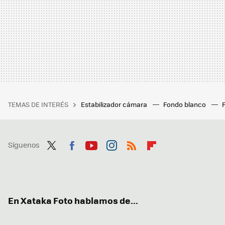
TEMAS DE INTERÉS
Estabilizador cámara
Fondo blanco
Síguenos
Twit
Fac
You
Inst
RSS
Flip
ter
ebo
tub
agr
boa
ok
e
am
rd
En Xataka Foto hablamos de...