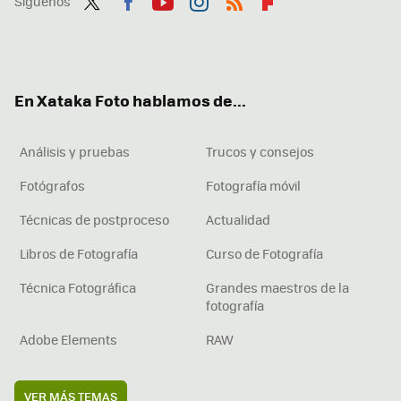
Síguenos
Twit
Fac
You
Inst
RSS
Flip
ter
ebo
tub
agr
boa
ok
e
am
rd
En Xataka Foto hablamos de...
Análisis y pruebas
Trucos y consejos
Fotógrafos
Fotografía móvil
Técnicas de postproceso
Actualidad
Libros de Fotografía
Curso de Fotografía
Técnica Fotográfica
Grandes maestros de la
fotografía
Adobe Elements
RAW
VER MÁS TEMAS