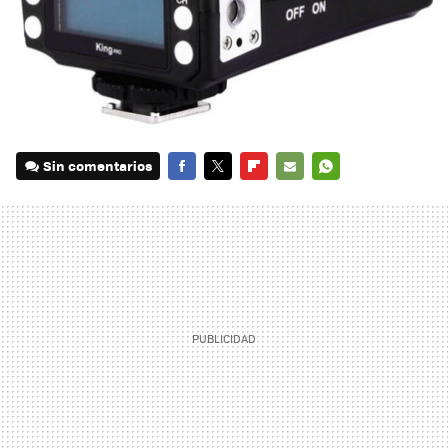
Sin comentarios
FACEBOOK
TWITTER
FLIPBOARD
E-
WHATSAPP
MAIL