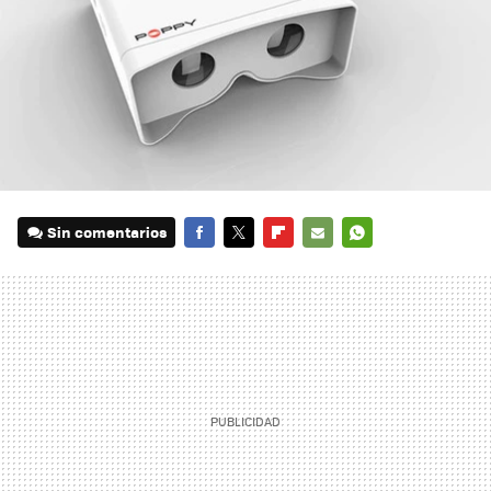
Sin comentarios
FACEBOOK
TWITTER
FLIPBOARD
E-
WHATSAPP
MAIL