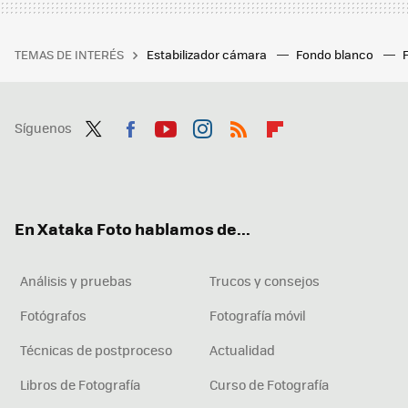
TEMAS DE INTERÉS
Estabilizador cámara
Fondo blanco
Síguenos
Twit
Fac
You
Inst
RSS
Flip
ter
ebo
tub
agr
boa
ok
e
am
rd
En Xataka Foto hablamos de...
Análisis y pruebas
Trucos y consejos
Fotógrafos
Fotografía móvil
Técnicas de postproceso
Actualidad
Libros de Fotografía
Curso de Fotografía