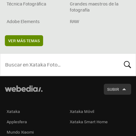
Técnica Fotográfica
Grandes maestros de la
fotografía
Adobe Elements
RAW
VER MÁS TEMAS
BUSCA
SUBIR
Xataka
Xataka Móvil
Applesfera
Xataka Smart Home
Mundo Xiaomi