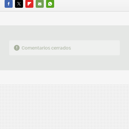
FACEBOOK
TWITTER
FLIPBOARD
E-
WHATSAPP
MAIL
Comentarios cerrados