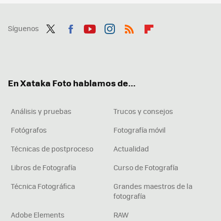
Síguenos
Twit
Fac
You
Inst
RSS
Flip
ter
ebo
tub
agr
boa
ok
e
am
rd
En Xataka Foto hablamos de...
Análisis y pruebas
Trucos y consejos
Fotógrafos
Fotografía móvil
Técnicas de postproceso
Actualidad
Libros de Fotografía
Curso de Fotografía
Técnica Fotográfica
Grandes maestros de la
fotografía
Adobe Elements
RAW