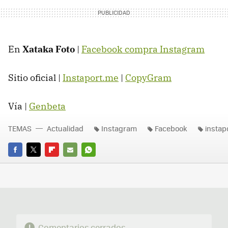
En
Xataka Foto
|
Facebook compra Instagram
Sitio oficial |
Instaport.me
|
CopyGram
Vía |
Genbeta
TEMAS
Actualidad
Instagram
Facebook
instap
FACEBOOK
TWITTER
FLIPBOARD
E-
WHATSAPP
MAIL
Comentarios cerrados