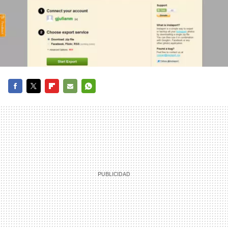
FACEBOOK
TWITTER
FLIPBOARD
E-
WHATSAPP
MAIL